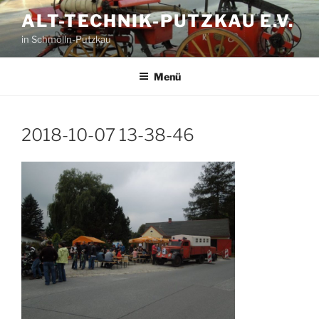
Zum
ALT-TECHNIK-PUTZKAU E.V.
Inhalt
in Schmölln-Putzkau
springen
Menü
2018-10-07 13-38-46