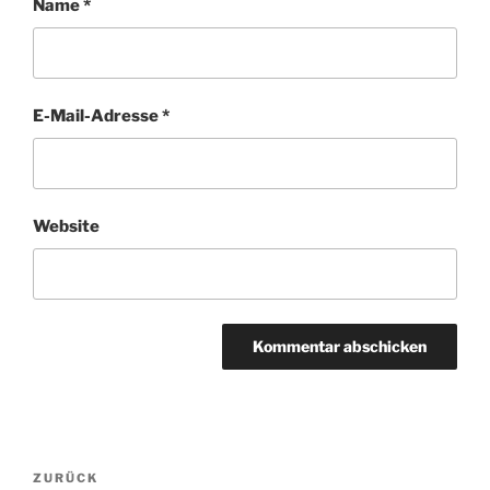
Name
*
E-Mail-Adresse
*
Website
Beitragsnavigation
Vorheriger
ZURÜCK