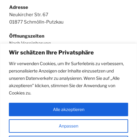
Adresse
Neukircher Str. 67
01877 Schmölln-Putzkau
Öffnungszeiten
Nach Vereinbarung
Wir schätzen Ihre Privatsphäre
Wir verwenden Cookies, um Ihr Surferlebnis zu verbessern,
personalisierte Anzeigen oder Inhalte einzusetzen und
SUCHE
unseren Datenverkehr zu analysieren. Wenn Sie auf „Alle
Suchen
Suche
akzeptieren" klicken, stimmen Sie der Anwendung von
nach:
Cookies zu.
Alle akzeptieren
Facebook
E-
Anpassen
Mail