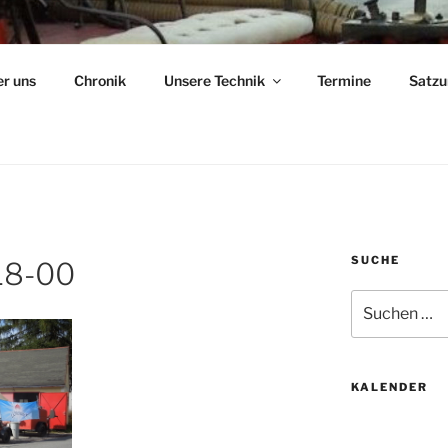
IK-PUTZKAU E.V.
r uns
Chronik
Unsere Technik
Termine
Satzu
SUCHE
18-00
Suchen
nach:
KALENDER