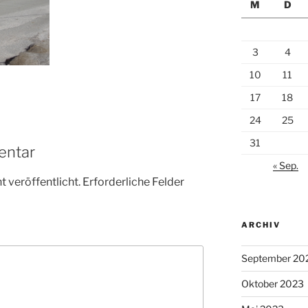
M
D
3
4
10
11
17
18
24
25
31
entar
« Sep.
 veröffentlicht.
Erforderliche Felder
ARCHIV
September 20
Oktober 2023