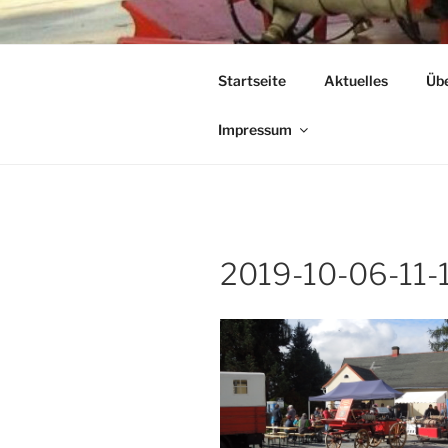
Zum
Inhalt
ALT-TECHN
springen
Startseite
Aktuelles
Übe
in Schmölln-Putzkau
Impressum
2019-10-06-11-